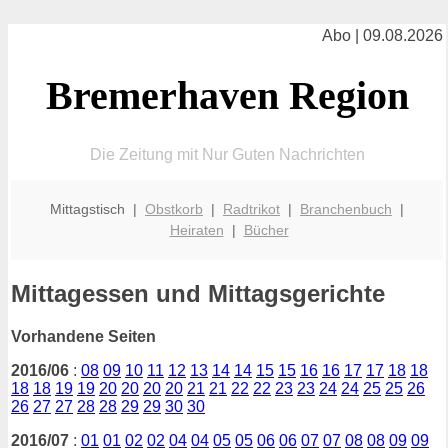
Abo | 09.08.2026
Bremerhaven Region
Die Zeitung mit Nur Guten Nachrichten
Mittagstisch |
Obstkorb
|
Radtrikot
|
Branchenbuch
|
Heiraten
|
Bücher
Mittagessen und Mittagsgerichte
Vorhandene Seiten
2016/06
:
08
09
10
11
12
13
14
14
15
15
16
16
17
17
18
18
18
18
19
19
20
20
20
20
21
21
22
22
23
23
24
24
25
25
26
26
27
27
28
28
29
29
30
30
2016/07
:
01
01
02
02
04
04
05
05
06
06
07
07
08
08
09
09