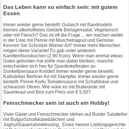
Das Leben kann so einfach sein: mit gutem
Essen
Immer wieder gerne bestellt: Gulasch mit Bandnudeln
kleines alkoholfreies Getränk Beilagensalat. Vegetarisch
oder mit Fleisch? Das ist oft die Frage ... wir machen weiter
in der Liste mit Penne mit Muschelragout und Gemüse.
Kennen Sie Schnitzel Wiener Art? Immer mehr Menschen
mögen diese Variante! Es gab unter anderem
KarottenNusskuchen (2.90 Euro). Wenn man einmal etwas
Gutes gefunden hat sollte man dabei bleiben, manche
entscheiden sich hier für Spanferkelbraten an
Dunkelbiersauce Knödel! Immer wieder gerne bestellt:
Kalbsleber Berliner Art mit Stampfer. Immer wieder gerne
bestellt: Penne Korfu Tomatensauce mit Schafskäse und
schwarzen Oliven. Wie wäre es mit Bratwürste mit
Sauerkraut und Brot zum Preis von € 5,50?
Feinschmecker sein ist auch ein Hobby!
Viele Gäste und Feinschmecker stehen auf Bunter Salatteller
mit BulgurSchafskäsebällchen und
JoghurtSauerrahmdressing . Eines meiner Lieblingsgerichte