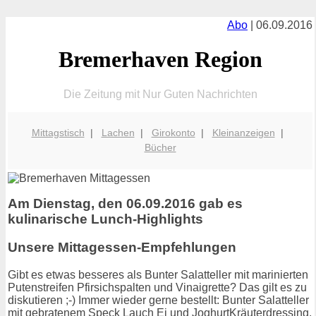
Abo
| 06.09.2016
Bremerhaven Region
Die Zeitung mit Nur Guten Nachrichten
Mittagstisch
|
Lachen
|
Girokonto
|
Kleinanzeigen
|
Bücher
Am Dienstag, den 06.09.2016 gab es
kulinarische Lunch-Highlights
Unsere Mittagessen-Empfehlungen
Gibt es etwas besseres als Bunter Salatteller mit marinierten
Putenstreifen Pfirsichspalten und Vinaigrette? Das gilt es zu
diskutieren ;-) Immer wieder gerne bestellt: Bunter Salatteller
mit gebratenem Speck Lauch Ei und JoghurtKräuterdressing.