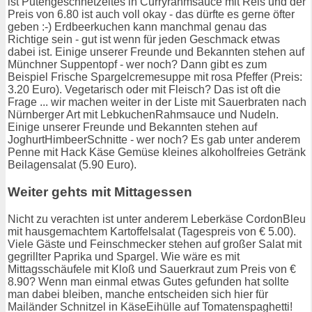
ist Putengeschnetzeltes in Curryrahmsauce mit Reis und der
Preis von 6.80 ist auch voll okay - das dürfte es gerne öfter
geben :-) Erdbeerkuchen kann manchmal genau das
Richtige sein - gut ist wenn für jeden Geschmack etwas
dabei ist. Einige unserer Freunde und Bekannten stehen auf
Münchner Suppentopf - wer noch? Dann gibt es zum
Beispiel Frische Spargelcremesuppe mit rosa Pfeffer (Preis:
3.20 Euro). Vegetarisch oder mit Fleisch? Das ist oft die
Frage ... wir machen weiter in der Liste mit Sauerbraten nach
Nürnberger Art mit LebkuchenRahmsauce und Nudeln.
Einige unserer Freunde und Bekannten stehen auf
JoghurtHimbeerSchnitte - wer noch? Es gab unter anderem
Penne mit Hack Käse Gemüse kleines alkoholfreies Getränk
Beilagensalat (5.90 Euro).
Weiter gehts mit Mittagessen
Nicht zu verachten ist unter anderem Leberkäse CordonBleu
mit hausgemachtem Kartoffelsalat (Tagespreis von € 5.00).
Viele Gäste und Feinschmecker stehen auf großer Salat mit
gegrillter Paprika und Spargel. Wie wäre es mit
Mittagsschäufele mit Kloß und Sauerkraut zum Preis von €
8.90? Wenn man einmal etwas Gutes gefunden hat sollte
man dabei bleiben, manche entscheiden sich hier für
Mailänder Schnitzel in KäseEihülle auf Tomatenspaghetti!