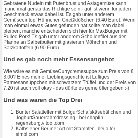
Gebratene Nudeln mit Putenbrust und Asiagemüse kann
manchmal genau das Richtige sein - gut ist wenn für jeden
Geschmack etwas dabei ist. Es gab unter anderem
Gemüseeintopf Hühnchen Grießklößchen (6.40 Euro). Wenn
man einmal etwas Gutes gefunden hat sollte man dabei
bleiben, manche entscheiden sich hier für MaxBurger mit
Pulled Pork! Es gab unter anderem Schollenfilet aus der
Pfanne an Salbeibutter mit glasierten Möhrchen und
Salzkartoffeln (6.90 Euro).
Und es gab noch mehr Essensangebot
Wie wäre es mit GemüseCurrycremesuppe zum Preis von €
3.00? Eines meiner Lieblingsgerichte ist Luftiges
Parmesansüppchen mit schwarzem Trüffel und der Preis von
7.20 ist auch voll okay - das dürfte es gerne öfter geben :-)
Und was waren die Top Drei
Bunter Salatteller mit BulgurSchafskäsebällchen und
JoghurtSauerrahmdressing - bei chaplin-
regensburg.vitool.com
Kalbsleber Berliner Art mit Stampfer - bei alter-
simpl.com