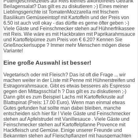
Putengeschnetzeltes auf Reis kleines alkoholfreies Getränk
Beilagensalat? Das gilt es zu diskutieren ;-) Eines meiner
Lieblingsgerichte ist TomatenMozzarella mit frischem
Basilikum Gemüseeintopf mit Kartoffeln und der Preis von
6.50 ist auch voll okay - das dürfte es gerne öfter geben :-)
Viele Gäste und Feinschmecker stehen auf Hühnerfrikassee
mit Reis. Wie wäre es mit Hackbraten mit Paprikarahmsauce
und Kartoffelpürree zum Preis von € 6.20? Kennen Sie
Grießnockerlsuppe ? Immer mehr Menschen mögen diese
Variante!
Eine große Auswahl ist besser!
Vegetarisch oder mit Fleisch? Das ist oft die Frage ... wir
machen weiter in der Liste mit Penne mit Hühnerstreifen und
Estragonrahmsauce. Gibt es etwas besseres als Espresso
gegen den Mittagsschlaf h ? Das gilt es zu diskutieren ;-)
Dann gibt es zum Beispiel Lachs mit Kartoffelkruste auf
Blattspinat (Preis: 17.00 Euro). Wenn man einmal etwas
Gutes gefunden hat sollte man dabei bleiben, manche
entscheiden sich hier für ! Viele Gäste und Feinschmecker
stehen auf Apfelstrudel mit Vanillesauce . Viele Gäste und
Feinschmecker stehen auf Kartoffelpfanne Provence mit
Hackfleisch und Gemüse. Einige unserer Freunde und
Bekannten stehen auf Fleischpflanzerl mit hausgemachten