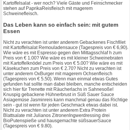
Kartoffelsalat - wer noch? Viele Gäste und Feinschmecker
stehen auf PaprikaReisfleisch mit magerem
Schweinefleisch.
Das Leben kann so einfach sein: mit gutem
Essen
Nicht zu verachten ist unter anderem Gebackenes Fischfilet
mit Kartoffelsalat Remouladensauce (Tagespreis von € 6,90).
Wie wäre es mit Espresso gegen den Mittagsschlaf h zum
Preis von € 1.00? Wie wäre es mit kleiner Schweinebraten
mit Kartoffelknödel zum Preis von € 5.00? Wie wäre es mit
Käsekuchen zum Preis von € 2.70? Nicht zu verachten ist
unter anderem OxBurger mit magerem Ochsenfleisch
(Tagespreis von € 5.50). Wenn man einmal etwas Gutes
gefunden hat sollte man dabei bleiben, manche entscheiden
sich hier für Trenette mit Räucherlachs in Sahnesoße!
Knuspig gebackene Hühnerbrust in Süß Sauer Sauce
Asiagemüse Jasminreis kann manchmal genau das Richtige
sein - gut ist wenn für jeden Geschmack etwas dabei ist.
Nicht zu verachten ist unter anderem Extra Protein
Blattsalate mit Julianos ZitronenIngwerdressing drei
BioPutenspieße und hausgemachte süßsauerSauce
(Tagespreis von € 9.80).