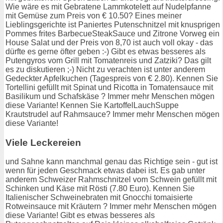
Wie wäre es mit Gebratene Lammkotelett auf Nudelpfanne
mit Gemüse zum Preis von € 10.50? Eines meiner
Lieblingsgerichte ist Paniertes Putenschnitzel mit knusprigen
Pommes frites BarbecueSteakSauce und Zitrone Vorweg ein
House Salat und der Preis von 8,70 ist auch voll okay - das
dürfte es gerne öfter geben :-) Gibt es etwas besseres als
Putengyros vom Grill mit Tomatenreis und Zatziki? Das gilt
es zu diskutieren ;-) Nicht zu verachten ist unter anderem
Gedeckter Apfelkuchen (Tagespreis von € 2.80). Kennen Sie
Tortellini gefüllt mit Spinat und Ricotta in Tomatensauce mit
Basilikum und Schafskäse ? Immer mehr Menschen mögen
diese Variante! Kennen Sie KartoffelLauchSuppe
Krautstrudel auf Rahmsauce? Immer mehr Menschen mögen
diese Variante!
Viele Leckereien
und Sahne kann manchmal genau das Richtige sein - gut ist
wenn für jeden Geschmack etwas dabei ist. Es gab unter
anderem Schweizer Rahmschnitzel vom Schwein gefüllt mit
Schinken und Käse mit Rösti (7.80 Euro). Kennen Sie
Italienischer Schweinebraten mit Gnocchi tomaisierte
Rotweinsauce mit Kräutern ? Immer mehr Menschen mögen
diese Variante! Gibt es etwas besseres als