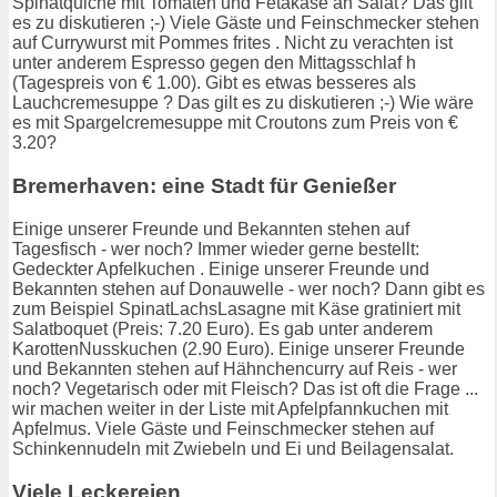
Spinatquiche mit Tomaten und Fetakäse an Salat? Das gilt
es zu diskutieren ;-) Viele Gäste und Feinschmecker stehen
auf Currywurst mit Pommes frites . Nicht zu verachten ist
unter anderem Espresso gegen den Mittagsschlaf h
(Tagespreis von € 1.00). Gibt es etwas besseres als
Lauchcremesuppe ? Das gilt es zu diskutieren ;-) Wie wäre
es mit Spargelcremesuppe mit Croutons zum Preis von €
3.20?
Bremerhaven: eine Stadt für Genießer
Einige unserer Freunde und Bekannten stehen auf
Tagesfisch - wer noch? Immer wieder gerne bestellt:
Gedeckter Apfelkuchen . Einige unserer Freunde und
Bekannten stehen auf Donauwelle - wer noch? Dann gibt es
zum Beispiel SpinatLachsLasagne mit Käse gratiniert mit
Salatboquet (Preis: 7.20 Euro). Es gab unter anderem
KarottenNusskuchen (2.90 Euro). Einige unserer Freunde
und Bekannten stehen auf Hähnchencurry auf Reis - wer
noch? Vegetarisch oder mit Fleisch? Das ist oft die Frage ...
wir machen weiter in der Liste mit Apfelpfannkuchen mit
Apfelmus. Viele Gäste und Feinschmecker stehen auf
Schinkennudeln mit Zwiebeln und Ei und Beilagensalat.
Viele Leckereien