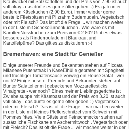
Krautwickel mit Salzkartoffeln und der Preis von 7.90 ist auch
voll okay - das dürfte es gerne öfter geben :-) Es gab unter
anderem Käsekuchen (2.90 Euro). Immer wieder gerne
bestellt: Filetspitzen mit Pilzrahm Budernudeln. Vegetarisch
oder mit Fleisch? Das ist oft die Frage ... wir machen weiter
in der Liste mit SchokoBirnenkuchen . Wie wäre es mit
KarottenNusskuchen zum Preis von € 2.80? Gibt es etwas
besseres als Rinderroulade mit Blaukraut und
Kartoffelpüree? Das gilt es zu diskutieren ;-)
Bremerhaven: eine Stadt für Genießer
Einige unserer Freunde und Bekannten stehen auf Piccata
Milanese Putensteak in KäseEihülle gebraten mit Spaghetti
und fruchtiger Tomatensauce Vorweg ein House Salat - wer
noch? Einige unserer Freunde und Bekannten stehen auf
Bunter Salatteller mit gebackenen Mozzarellesticks
Vinaigrette - wer noch? Eines meiner Lieblingsgerichte ist
Zwiebelsuppe mit Käsetoast und der Preis von 3.20 ist auch
voll okay - das dürfte es gerne öfter geben :-) Vegetarisch
oder mit Fleisch? Das ist oft die Frage ... wir machen weiter
in der Liste mit kleines Pfefferschnitzel vom Schwein mit
Pommes frites. Viele Gäste und Feinschmecker stehen auf
zusätzliche Fischkarte am Aschermittwoch . Vegetarisch oder
mit Fleisch? Das ist oft die Frage ... wir machen weiter in der