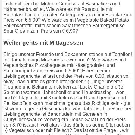
Liste mit Fenchel Möhren Gemüse auf Basmatireis und
Hähnchenbrustfilet. Wie wäre es mit Ratatouille mit
Polentaschnitten Tomaten Auberginen Zucchini Paprika zum
Preis von € 5.90? Wie wäre es mit Vegetable Baked Potato
Folienkartoffel mit frischem Salat frischen Farmergemüse
Sour Cream zum Preis von € 6.90?
Weiter gehts mit Mittagessen
Einige unserer Freunde und Bekannten stehen auf Tortelloni
mit Tomatensugo Mozzarella - wer noch? Wie wäre es mit
Vegetarisches Pizzabaguette mit Käse gratiniert und
Salatbouquet zum Preis von € 5.60? Eines meiner
Lieblingsgerichte ist test und der Preis von 0.00 ist auch voll
okay - das dürfte es gerne öfter geben :-) Einige unserer
Freunde und Bekannten stehen auf Lucky Charlie großer
Salat mit warmen Hähnchenfilet und Hausdressing - wer
noch? Tilapiafilet mit Kräuterkruste auf Lauchgemüse und
Pellkartoffeln kann manchmal genau das Richtige sein - gut
ist wenn für jeden Geschmack etwas dabei ist. Eines meiner
Lieblingsgerichte ist Bandnudeln mit Garnelen in
CurryCocosSauce Vorweg ein House Salat und der Preis
von 8,70 ist auch voll okay - das dürfte es gerne öfter geben
:-) Vegetarisch oder mit Fleisch? Das ist oft die Frage ... wir