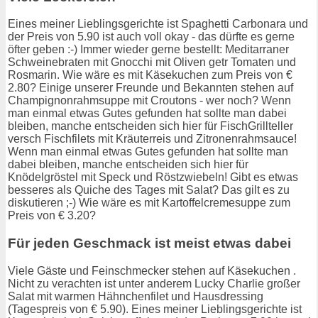
Eines meiner Lieblingsgerichte ist Spaghetti Carbonara und
der Preis von 5.90 ist auch voll okay - das dürfte es gerne
öfter geben :-) Immer wieder gerne bestellt: Meditarraner
Schweinebraten mit Gnocchi mit Oliven getr Tomaten und
Rosmarin. Wie wäre es mit Käsekuchen zum Preis von €
2.80? Einige unserer Freunde und Bekannten stehen auf
Champignonrahmsuppe mit Croutons - wer noch? Wenn
man einmal etwas Gutes gefunden hat sollte man dabei
bleiben, manche entscheiden sich hier für FischGrillteller
versch Fischfilets mit Kräuterreis und Zitronenrahmsauce!
Wenn man einmal etwas Gutes gefunden hat sollte man
dabei bleiben, manche entscheiden sich hier für
Knödelgröstel mit Speck und Röstzwiebeln! Gibt es etwas
besseres als Quiche des Tages mit Salat? Das gilt es zu
diskutieren ;-) Wie wäre es mit Kartoffelcremesuppe zum
Preis von € 3.20?
Für jeden Geschmack ist meist etwas dabei
Viele Gäste und Feinschmecker stehen auf Käsekuchen .
Nicht zu verachten ist unter anderem Lucky Charlie großer
Salat mit warmen Hähnchenfilet und Hausdressing
(Tagespreis von € 5.90). Eines meiner Lieblingsgerichte ist