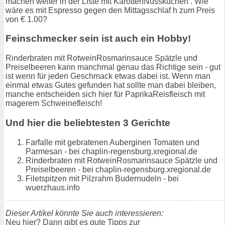
machen weiter in der Liste mit KarottenNusskuchen . Wie
wäre es mit Espresso gegen den Mittagsschlaf h zum Preis
von € 1.00?
Feinschmecker sein ist auch ein Hobby!
Rinderbraten mit RotweinRosmarinsauce Spätzle und
Preiselbeeren kann manchmal genau das Richtige sein - gut
ist wenn für jeden Geschmack etwas dabei ist. Wenn man
einmal etwas Gutes gefunden hat sollte man dabei bleiben,
manche entscheiden sich hier für PaprikaReisfleisch mit
magerem Schweinefleisch!
Und hier die beliebtesten 3 Gerichte
Farfalle mit gebratenen Auberginen Tomaten und
Parmesan - bei chaplin-regensburg.xregional.de
Rinderbraten mit RotweinRosmarinsauce Spätzle und
Preiselbeeren - bei chaplin-regensburg.xregional.de
Filetspitzen mit Pilzrahm Budernudeln - bei
wuerzhaus.info
Dieser Artikel könnte Sie auch interessieren:
Neu hier? Dann gibt es gute Tipps zur