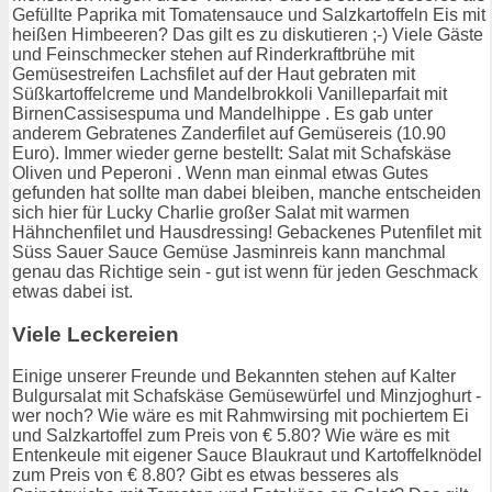
Gefüllte Paprika mit Tomatensauce und Salzkartoffeln Eis mit
heißen Himbeeren? Das gilt es zu diskutieren ;-) Viele Gäste
und Feinschmecker stehen auf Rinderkraftbrühe mit
Gemüsestreifen Lachsfilet auf der Haut gebraten mit
Süßkartoffelcreme und Mandelbrokkoli Vanilleparfait mit
BirnenCassisespuma und Mandelhippe . Es gab unter
anderem Gebratenes Zanderfilet auf Gemüsereis (10.90
Euro). Immer wieder gerne bestellt: Salat mit Schafskäse
Oliven und Peperoni . Wenn man einmal etwas Gutes
gefunden hat sollte man dabei bleiben, manche entscheiden
sich hier für Lucky Charlie großer Salat mit warmen
Hähnchenfilet und Hausdressing! Gebackenes Putenfilet mit
Süss Sauer Sauce Gemüse Jasminreis kann manchmal
genau das Richtige sein - gut ist wenn für jeden Geschmack
etwas dabei ist.
Viele Leckereien
Einige unserer Freunde und Bekannten stehen auf Kalter
Bulgursalat mit Schafskäse Gemüsewürfel und Minzjoghurt -
wer noch? Wie wäre es mit Rahmwirsing mit pochiertem Ei
und Salzkartoffel zum Preis von € 5.80? Wie wäre es mit
Entenkeule mit eigener Sauce Blaukraut und Kartoffelknödel
zum Preis von € 8.80? Gibt es etwas besseres als