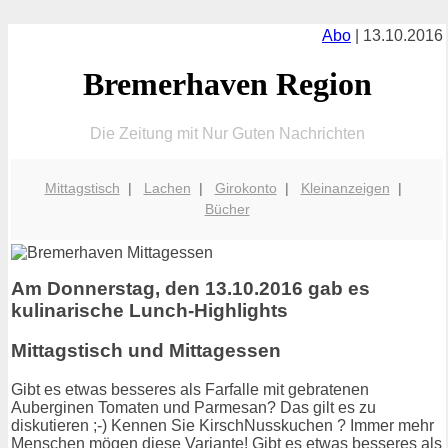
Abo
| 13.10.2016
Bremerhaven Region
Die Zeitung mit Nur Guten Nachrichten
Mittagstisch
|
Lachen
|
Girokonto
|
Kleinanzeigen
|
Bücher
Am Donnerstag, den 13.10.2016 gab es
kulinarische Lunch-Highlights
Mittagstisch und Mittagessen
Gibt es etwas besseres als Farfalle mit gebratenen
Auberginen Tomaten und Parmesan? Das gilt es zu
diskutieren ;-) Kennen Sie KirschNusskuchen ? Immer mehr
Menschen mögen diese Variante! Gibt es etwas besseres als