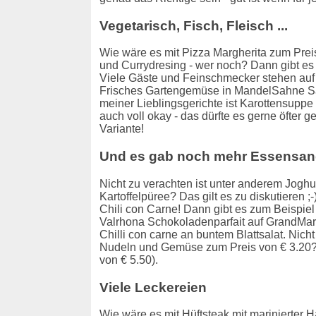
Vegetarisch, Fisch, Fleisch ...
Wie wäre es mit Pizza Margherita zum Prei
und Currydresing - wer noch? Dann gibt es
Viele Gäste und Feinschmecker stehen auf
Frisches Gartengemüse in MandelSahne Sa
meiner Lieblingsgerichte ist Karottensupp
auch voll okay - das dürfte es gerne öfte
Variante!
Und es gab noch mehr Essensan
Nicht zu verachten ist unter anderem Joghu
Kartoffelpüree? Das gilt es zu diskutieren
Chili con Carne! Dann gibt es zum Beispi
Valrhona Schokoladenparfait auf GrandMarn
Chilli con carne an buntem Blattsalat. Nich
Nudeln und Gemüse zum Preis von € 3.20? N
von € 5.50).
Viele Leckereien
Wie wäre es mit Hüftsteak mit marinierter