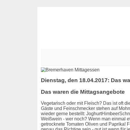
Dienstag, den 18.04.2017: Das wa
Das waren die Mittagsangebote
Vegetarisch oder mit Fleisch? Das ist oft di
Gäste und Feinschmecker stehen auf MohnQu
wieder gerne bestellt: JoghurtHimbeerSchn
Weißwein - wer noch? Wenn man einmal etwa
getrocknete Tomaten Oliven und Paprika!
genau das Richtige sein - gut ist wenn fü