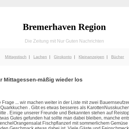
Bremerhaven Region
Die Zeitung mit Nur Guten Nachrichten
Mittagstisch
|
Lachen
|
Girokonto
|
Kleinanzeigen
|
Bücher
r Mittagessen-mäßig wieder los
e Frage ... wir machen weiter in der Liste mit zwei Bauernseufzer
arkkuchen . Gibt es etwas besseres als KarottenNusskuchen ? 
itte . Einige unserer Freunde und Bekannten stehen auf Reist
s Gutes gefunden hat sollte man dabei bleiben, manche entsc
 FenchelOrangensalat Fischpflanzerl mit sommerlichem Gemü
r jeden Geschmack etwas dabei ist. Viele Gäste und Feinschme