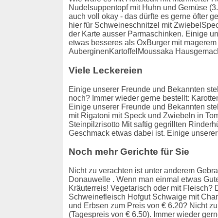
Nudelsuppentopf mit Huhn und Gemüse (3.40
auch voll okay - das dürfte es gerne öfter
hier für Schweineschnitzel mit ZwiebelSpe
der Karte ausser Parmaschinken. Einige un
etwas besseres als OxBurger mit magerem Oc
AuberginenKartoffelMoussaka Hausgemachter 
Viele Leckereien
Einige unserer Freunde und Bekannten steh
noch? Immer wieder gerne bestellt: Karo
Einige unserer Freunde und Bekannten steh
mit Rigatoni mit Speck und Zwiebeln in To
Steinpilzrisotto Mit saftig gegrillten Rind
Geschmack etwas dabei ist. Einige unsere
Noch mehr Gerichte für Sie
Nicht zu verachten ist unter anderem Gebra
Donauwelle . Wenn man einmal etwas Gutes 
Kräuterreis! Vegetarisch oder mit Fleisch? D
Schweinefleisch Hofgut Schwaige mit Cha
und Erbsen zum Preis von € 6.20? Nicht zu
(Tagespreis von € 6.50). Immer wieder ger