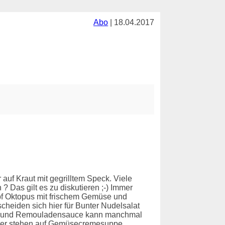
Abo
| 18.04.2017
 auf Kraut mit gegrilltem Speck. Viele
Das gilt es zu diskutieren ;-) Immer
opf Oktopus mit frischem Gemüse und
heiden sich hier für Bunter Nudelsalat
se und Remouladensauce kann manchmal
cker stehen auf Gemüsecremesuppe .