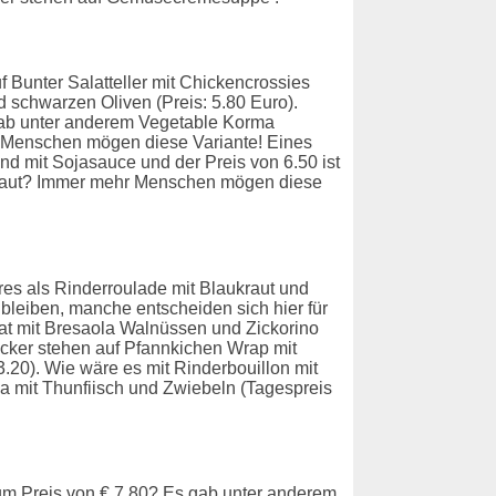
 Bunter Salatteller mit Chickencrossies
 schwarzen Oliven (Preis: 5.80 Euro).
gab unter anderem Vegetable Korma
Menschen mögen diese Variante! Eines
d mit Sojasauce und der Preis von 6.50 ist
aukraut? Immer mehr Menschen mögen diese
res als Rinderroulade mit Blaukraut und
 bleiben, manche entscheiden sich hier für
t mit Bresaola Walnüssen und Zickorino
cker stehen auf Pfannkichen Wrap mit
3.20). Wie wäre es mit Rinderbouillon mit
a mit Thunfiisch und Zwiebeln (Tagespreis
zum Preis von € 7.80? Es gab unter anderem