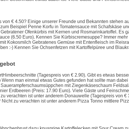
s von € 4.50? Einige unserer Freunde und Bekannten stehen auf
 zum Beispiel Penne Korfu in Tomatensauce mit Schafskäse und
 Gebratener Ofenkürbis mit Kernen und Rosmarinkartoffel. Es 
uce (6.50 Euro). Kennen Sie Kürbiscremesuppe? Immer mehr 
e mit Kokosmilch Gebratenes Gemüse mit Entenfleisch im Reisran
r geben :-) Kennen Sie Ochsenfetzen mit Kartoffelpüree und Bl
gebot
rtHimbeerschnitte (Tagespreis von € 2.90). Gibt es etwas besse
 ;-) Wenn man einmal etwas Gutes gefunden hat sollte man dabei
el Sauerampferschaumsüppchen mit Ziegenkäseschaum Feldsala
ier Erdbeeren (Preis: 17.90 Euro). Viele Gäste und Feinschme
t zu verachten ist unter anderem Donauwelle (Tagespreis von € 
icht zu verachten ist unter anderem Pizza Tonno mittlere Pizz
 Hähnchenbrust dazu knusprige Kartoffelecken mit Sour Cream 