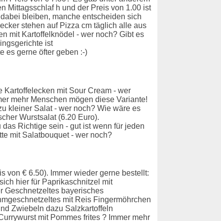
Mittagsschlaf h und der Preis von 1.00 ist
n dabei bleiben, manche entscheiden sich
ker stehen auf Pizza cm täglich alle aus
 mit Kartoffelknödel - wer noch? Gibt es
ngsgerichte ist
 es gerne öfter geben :-)
 Kartoffelecken mit Sour Cream - wer
mer mehr Menschen mögen diese Variante!
u kleiner Salat - wer noch? Wie wäre es
cher Wurstsalat (6.20 Euro).
das Richtige sein - gut ist wenn für jeden
te mit Salatbouquet - wer noch?
 von € 6.50). Immer wieder gerne bestellt:
h hier für Paprikaschnitzel mit
cher Geschnetzeltes bayerisches
hmgeschnetzeltes mit Reis Fingermöhrchen
nd Zwiebeln dazu Salzkartoffeln
 Currywurst mit Pommes frites ? Immer mehr