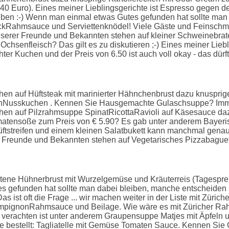
 Euro). Eines meiner Lieblingsgerichte ist Espresso gegen den 
 geben :-) Wenn man einmal etwas Gutes gefunden hat sollte ma
ckRahmsauce und Serviettenknödel! Viele Gäste und Feinschmec
serer Freunde und Bekannten stehen auf kleiner Schweinebraten
hsenfleisch? Das gilt es zu diskutieren ;-) Eines meiner Liebli
Kuchen und der Preis von 6.50 ist auch voll okay - das dürfte
en auf Hüftsteak mit marinierter Hähnchenbrust dazu knusprige
ttenNusskuchen . Kennen Sie Hausgemachte Gulaschsuppe? Im
en auf Pilzrahmsuppe SpinatRicottaRavioli auf Käsesauce daz
matensoße zum Preis von € 5.90? Es gab unter anderem Bayeris
erhüftstreifen und einem kleinen Salatbukett kann manchmal genau 
r Freunde und Bekannten stehen auf Vegetarisches Pizzabaguet
tene Hühnerbrust mit Wurzelgemüse und Kräuterreis (Tagespreis
gefunden hat sollte man dabei bleiben, manche entscheiden sic
as ist oft die Frage ... wir machen weiter in der Liste mit Züri
mpignonRahmsauce und Beilage. Wie wäre es mit Züricher Ra
 verachten ist unter anderem Graupensuppe Matjes mit Äpfeln u
ne bestellt: Tagliatelle mit Gemüse Tomaten Sauce. Kennen Sie