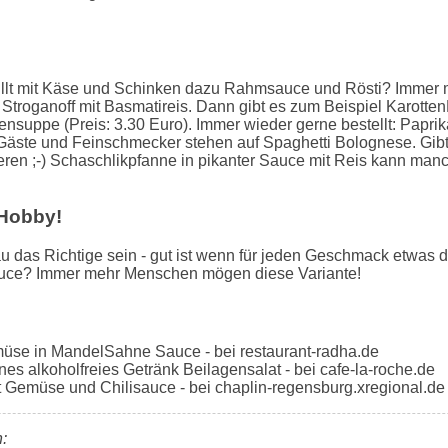
llt mit Käse und Schinken dazu Rahmsauce und Rösti? Immer 
Stroganoff mit Basmatireis. Dann gibt es zum Beispiel Karotten
uppe (Preis: 3.30 Euro). Immer wieder gerne bestellt: Paprik
e Gäste und Feinschmecker stehen auf Spaghetti Bolognese. Gib
tieren ;-) Schaschlikpfanne in pikanter Sauce mit Reis kann manc
 Hobby!
s Richtige sein - gut ist wenn für jeden Geschmack etwas da
uce? Immer mehr Menschen mögen diese Variante!
üse in MandelSahne Sauce - bei restaurant-radha.de
es alkoholfreies Getränk Beilagensalat - bei cafe-la-roche.de
 Gemüse und Chilisauce - bei chaplin-regensburg.xregional.de
: