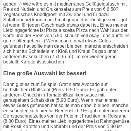
geben :-) Wie wäre es mit mediterranes Geflügelgulasch mit
Reis od Nudeln und Grukensalat zum Preis von € 6.50?
Vegetarisches Knödlgröstl mit Zwiebel und Ei dazu
Salatbouquet kann manchmal genau das Richtige sein - gut
ist wenn für jeden Geschmack etwas dabei ist. Eines meiner
Lieblingsgerichte ist Pizza a scelta Pizza nach Wahl aus der
Karte und der Preis von 5.90 ist auch voll okay - das dürfte es
gerne öfter geben :-) Wenn man einmal etwas Gutes
gefunden hat sollte man dabei bleiben, manche entscheiden
sich hier für Schäufele mit Kloß und Kraut! Es gab unter
anderem Käsekuchen (2.70 Euro). Immer wieder gerne
bestellt: KarottenNusskuchen .
Eine große Auswahl ist besser!
Dann gibt es zum Beispiel Gratinierte Avocado auf
herbstlichem Blattsalat (Preis: 6.90 Euro). Es gab unter
anderem Gnocchi in TomatenBasilikumsauce mit
geraspeltem Schafskäse (5.90 Euro). Wenn man einmal
etwas Gutes gefunden hat sollte man dabei bleiben, manche
entscheiden sich hier für Bienenstich ! Es gab unter anderem
Currygeschnetzeltes von der Pute mit Früchten im Reisrand
(8.80 Euro). Eines meiner Lieblingsgerichte ist Rahmgemüse
mit Rösti Karotten und Kohlrabi und der Preis von 5.80 ist