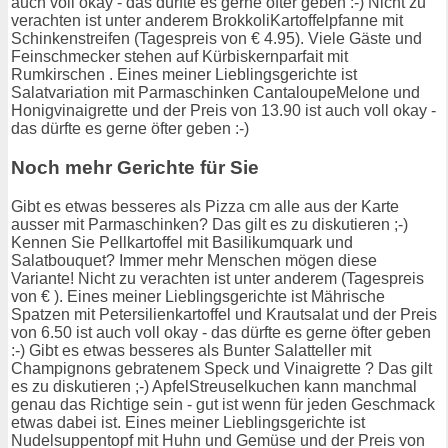
auch voll okay - das dürfte es gerne öfter geben :-) Nicht zu
verachten ist unter anderem BrokkoliKartoffelpfanne mit
Schinkenstreifen (Tagespreis von € 4.95). Viele Gäste und
Feinschmecker stehen auf Kürbiskernparfait mit
Rumkirschen . Eines meiner Lieblingsgerichte ist
Salatvariation mit Parmaschinken CantaloupeMelone und
Honigvinaigrette und der Preis von 13.90 ist auch voll okay -
das dürfte es gerne öfter geben :-)
Noch mehr Gerichte für Sie
Gibt es etwas besseres als Pizza cm alle aus der Karte
ausser mit Parmaschinken? Das gilt es zu diskutieren ;-)
Kennen Sie Pellkartoffel mit Basilikumquark und
Salatbouquet? Immer mehr Menschen mögen diese
Variante! Nicht zu verachten ist unter anderem (Tagespreis
von € ). Eines meiner Lieblingsgerichte ist Mährische
Spatzen mit Petersilienkartoffel und Krautsalat und der Preis
von 6.50 ist auch voll okay - das dürfte es gerne öfter geben
:-) Gibt es etwas besseres als Bunter Salatteller mit
Champignons gebratenem Speck und Vinaigrette ? Das gilt
es zu diskutieren ;-) ApfelStreuselkuchen kann manchmal
genau das Richtige sein - gut ist wenn für jeden Geschmack
etwas dabei ist. Eines meiner Lieblingsgerichte ist
Nudelsuppentopf mit Huhn und Gemüse und der Preis von