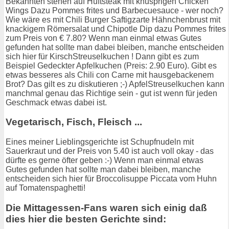
Bekannten stehen auf Hüftsteak mit knusprigen Chicken
Wings Dazu Pommes frites und Barbecuesauce - wer noch?
Wie wäre es mit Chili Burger Saftigzarte Hähnchenbrust mit
knackigem Römersalat und Chipotle Dip dazu Pommes frites
zum Preis von € 7.80? Wenn man einmal etwas Gutes
gefunden hat sollte man dabei bleiben, manche entscheiden
sich hier für KirschStreuselkuchen ! Dann gibt es zum
Beispiel Gedeckter Apfelkuchen (Preis: 2.90 Euro). Gibt es
etwas besseres als Chili con Carne mit hausgebackenem
Brot? Das gilt es zu diskutieren ;-) ApfelStreuselkuchen kann
manchmal genau das Richtige sein - gut ist wenn für jeden
Geschmack etwas dabei ist.
Vegetarisch, Fisch, Fleisch ...
Eines meiner Lieblingsgerichte ist Schupfnudeln mit
Sauerkraut und der Preis von 5.40 ist auch voll okay - das
dürfte es gerne öfter geben :-) Wenn man einmal etwas
Gutes gefunden hat sollte man dabei bleiben, manche
entscheiden sich hier für Broccolisuppe Piccata vom Huhn
auf Tomatenspaghetti!
Die Mittagessen-Fans waren sich einig daß
dies hier die besten Gerichte sind: