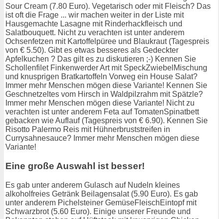
Sour Cream (7.80 Euro). Vegetarisch oder mit Fleisch? Das
ist oft die Frage ... wir machen weiter in der Liste mit
Hausgemachte Lasagne mit Rinderhackfleisch und
Salatbouquett. Nicht zu verachten ist unter anderem
Ochsenfetzen mit Kartoffelpüree und Blaukraut (Tagespreis
von € 5.50). Gibt es etwas besseres als Gedeckter
Apfelkuchen ? Das gilt es zu diskutieren ;-) Kennen Sie
Schollenfilet Finkenwerder Art mit SpeckZwiebelMischung
und knusprigen Bratkartoffeln Vorweg ein House Salat?
Immer mehr Menschen mögen diese Variante! Kennen Sie
Geschnetzeltes vom Hirsch in Waldpilzrahm mit Spätzle?
Immer mehr Menschen mögen diese Variante! Nicht zu
verachten ist unter anderem Feta auf TomatenSpinatbett
gebacken wie Auflauf (Tagespreis von € 6.90). Kennen Sie
Risotto Palermo Reis mit Hühnerbruststreifen in
Currysahnesauce? Immer mehr Menschen mögen diese
Variante!
Eine große Auswahl ist besser!
Es gab unter anderem Gulasch auf Nudeln kleines
alkoholfreies Getränk Beilagensalat (5.90 Euro). Es gab
unter anderem Pichelsteiner GemüseFleischEintopf mit
Schwarzbrot (5.60 Euro). Einige unserer Freunde und