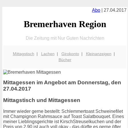
Abo
| 27.04.2017
Bremerhaven Region
Die Zeitung mit Nur Guten Nachrichten
Mittagstisch
|
Lachen
|
Girokonto
|
Kleinanzeigen
|
Bücher
Mittagessen im Angebot am Donnerstag, den
27.04.2017
Mittagstisch und Mittagessen
Immer wieder gerne bestellt: Schlemmertoast Schweinefilet
mit Champignon Rahmsauce auf Toast Salatbouquet. Eines
meiner Lieblingsgerichte ist KirschStreuselkuchen und der
Preis von 2.90 ist auch voll okay - das dürfte es gerne öfter