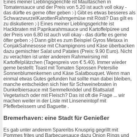
Eines meiner Lieblingsgerichte ist Maultaschen in
Tomatensauce und der Preis von 5.20 ist auch voll okay -
das dürfte es gerne öfter geben :-) Gibt es etwas besseres als
SchwarzwurzelKarottenRahmgemüse mit Rösti? Das gilt es
zu diskutieren ;-) Eines meiner Lieblingsgerichte ist
Hackbraten mit Paprikarahmsauce und Kartoffelpüree und
der Preis von 6.80 ist auch voll okay - das dürfte es gerne
öfter geben :-) Dann gibt es zum Beispiel Gyros Metaxa in
ConjakSahnesosse mit Champignons und Käse überbacken
dazu gemischter Salat und Patates (Preis: 9.90 Euro). Nicht
zu verachten ist unter anderem Rahmwirsing mit
Kartoffelplätzchen (Tagespreis von € 5.40). Immer wieder
gerne bestellt: Toast mit Tomaten Sprossen Petersilie
Sonnenblumenkernen und Käse Salatbouquet. Wenn man
einmal etwas Gutes gefunden hat sollte man dabei bleiben,
manche entscheiden sich hier für Schweinebraten in
Dunkelbiersauce mit Semmelknödel und Blattsalat!
Vegetarisch oder mit Fleisch? Das ist oft die Frage ... wir
machen weiter in der Liste mit Linseneintopf mit
Pfefferbeissern und Baguette .
Bremerhaven: eine Stadt für Genießer
Es gab unter anderem Spareribs Knusprig gegrillt mit
Pommes frites und Barbecuesauce dazu Onion Rings und