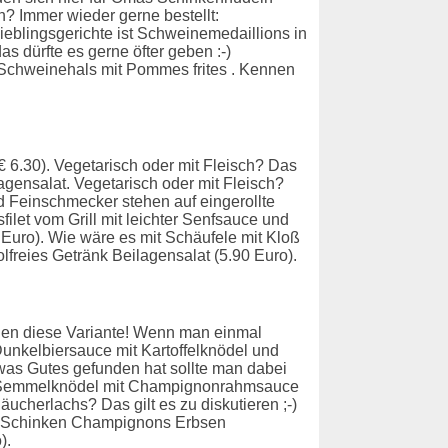
? Immer wieder gerne bestellt:
ieblingsgerichte ist Schweinemedaillions in
s dürfte es gerne öfter geben :-)
om Schweinehals mit Pommes frites . Kennen
 6.30). Vegetarisch oder mit Fleisch? Das
lagensalat. Vegetarisch oder mit Fleisch?
nd Feinschmecker stehen auf eingerollte
let vom Grill mit leichter Senfsauce und
 Euro). Wie wäre es mit Schäufele mit Kloß
freies Getränk Beilagensalat (5.90 Euro).
en diese Variante! Wenn man einmal
Dunkelbiersauce mit Kartoffelknödel und
was Gutes gefunden hat sollte man dabei
Sie Semmelknödel mit Champignonrahmsauce
cherlachs? Das gilt es zu diskutieren ;-)
iale Schinken Champignons Erbsen
).