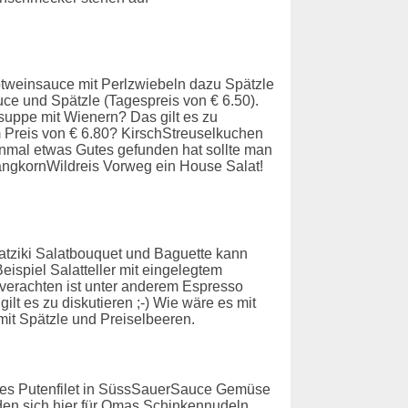
tweinsauce mit Perlzwiebeln dazu Spätzle
uce und Spätzle (Tagespreis von € 6.50).
suppe mit Wienern? Das gilt es zu
m Preis von € 6.80? KirschStreuselkuchen
nmal etwas Gutes gefunden hat sollte man
LangkornWildreis Vorweg ein House Salat!
atziki Salatbouquet und Baguette kann
ispiel Salatteller mit eingelegtem
u verachten ist unter anderem Espresso
t es zu diskutieren ;-) Wie wäre es mit
it Spätzle und Preiselbeeren.
ckenes Putenfilet in SüssSauerSauce Gemüse
den sich hier für Omas Schinkennudeln