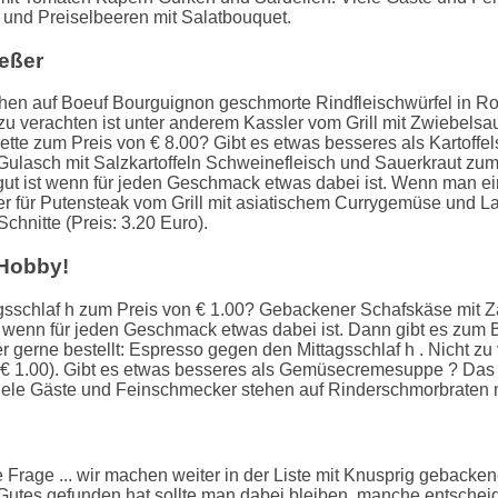
t und Preiselbeeren mit Salatbouquet.
ießer
hen auf Boeuf Bourguignon geschmorte Rindfleischwürfel in Ro
u verachten ist unter anderem Kassler vom Grill mit Zwiebelsa
tte zum Preis von € 8.00? Gibt es etwas besseres als Kartoffel
 Gulasch mit Salzkartoffeln Schweinefleisch und Sauerkraut zu
ut ist wenn für jeden Geschmack etwas dabei ist. Wenn man ei
er für Putensteak vom Grill mit asiatischem Currygemüse und 
hnitte (Preis: 3.20 Euro).
 Hobby!
gsschlaf h zum Preis von € 1.00? Gebackener Schafskäse mit Z
 wenn für jeden Geschmack etwas dabei ist. Dann gibt es zum Be
r gerne bestellt: Espresso gegen den Mittagsschlaf h . Nicht z
€ 1.00). Gibt es etwas besseres als Gemüsecremesuppe ? Das gil
ele Gäste und Feinschmecker stehen auf Rinderschmorbraten m
die Frage ... wir machen weiter in der Liste mit Knusprig geba
utes gefunden hat sollte man dabei bleiben, manche entschei