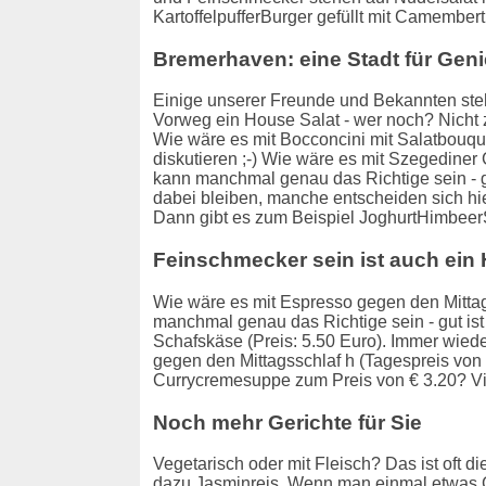
KartoffelpufferBurger gefüllt mit Camember
Bremerhaven: eine Stadt für Gen
Einige unserer Freunde und Bekannten ste
Vorweg ein House Salat - wer noch? Nicht z
Wie wäre es mit Bocconcini mit Salatbouque
diskutieren ;-) Wie wäre es mit Szegediner
kann manchmal genau das Richtige sein - g
dabei bleiben, manche entscheiden sich hi
Dann gibt es zum Beispiel JoghurtHimbeerSc
Feinschmecker sein ist auch ein
Wie wäre es mit Espresso gegen den Mitta
manchmal genau das Richtige sein - gut ist
Schafskäse (Preis: 5.50 Euro). Immer wiede
gegen den Mittagsschlaf h (Tagespreis von 
Currycremesuppe zum Preis von € 3.20? Vi
Noch mehr Gerichte für Sie
Vegetarisch oder mit Fleisch? Das ist oft 
dazu Jasminreis. Wenn man einmal etwas G