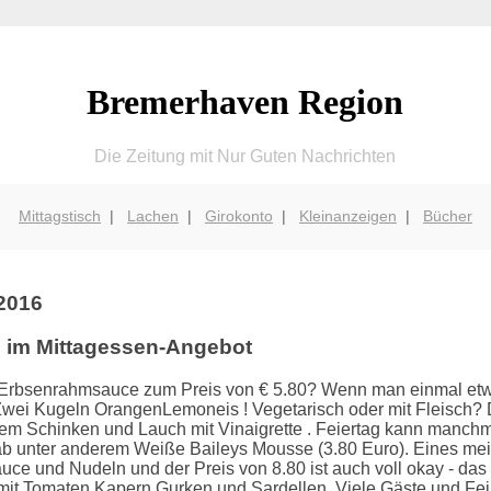
Bremerhaven Region
Die Zeitung mit Nur Guten Nachrichten
Mittagstisch
|
Lachen
|
Girokonto
|
Kleinanzeigen
|
Bücher
.2016
e im Mittagessen-Angebot
nErbsenrahmsauce zum Preis von € 5.80? Wenn man einmal etw
Zwei Kugeln OrangenLemoneis ! Vegetarisch oder mit Fleisch? Das
tenem Schinken und Lauch mit Vinaigrette . Feiertag kann manchm
ab unter anderem Weiße Baileys Mousse (3.80 Euro). Eines mein
und Nudeln und der Preis von 8.80 ist auch voll okay - das dü
mit Tomaten Kapern Gurken und Sardellen. Viele Gäste und Fe