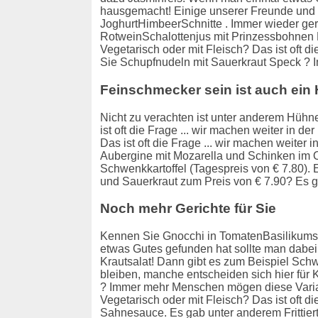
hausgemacht! Einige unserer Freunde und B
JoghurtHimbeerSchnitte . Immer wieder gern
RotweinSchalottenjus mit Prinzessbohnen Kro
Vegetarisch oder mit Fleisch? Das ist oft d
Sie Schupfnudeln mit Sauerkraut Speck ?
Feinschmecker sein ist auch ein
Nicht zu verachten ist unter anderem Hühne
ist oft die Frage ... wir machen weiter in d
Das ist oft die Frage ... wir machen weiter
Aubergine mit Mozarella und Schinken im Of
Schwenkkartoffel (Tagespreis von € 7.80). 
und Sauerkraut zum Preis von € 7.90? Es ga
Noch mehr Gerichte für Sie
Kennen Sie Gnocchi in TomatenBasilikum
etwas Gutes gefunden hat sollte man dabei
Krautsalat! Dann gibt es zum Beispiel Sc
bleiben, manche entscheiden sich hier fü
? Immer mehr Menschen mögen diese Variant
Vegetarisch oder mit Fleisch? Das ist oft 
Sahnesauce. Es gab unter anderem Frittie