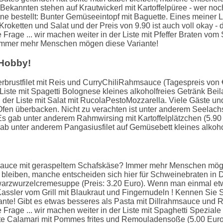
ekannten stehen auf Krautwickerl mit Kartoffelpüree - wer noch
e bestellt: Bunter Gemüseeintopf mit Baguette. Eines meiner L
ketten und Salat und der Preis von 9.90 ist auch voll okay - da
ie Frage ... wir machen weiter in der Liste mit Pfeffer Braten v
 Immer mehr Menschen mögen diese Variante!
 Hobby!
rbrustfilet mit Reis und CurryChiliRahmsauce (Tagespreis von €
er Liste mit Spagetti Bolognese kleines alkoholfreies Getränk Bei
 in der Liste mit Salat mit RucolaPestoMozzarella. Viele Gäste u
en überbacken. Nicht zu verachten ist unter anderem Seelachsfi
Es gab unter anderem Rahmwirsing mit Kartoffelplätzchen (5.90
b unter anderem Pangasiusfilet auf Gemüsebett kleines alkohol
sauce mit geraspeltem Schafskäse? Immer mehr Menschen mög
 bleiben, manche entscheiden sich hier für Schweinebraten in 
hwarzwurzelcremesuppe (Preis: 3.20 Euro). Wenn man einmal et
r Kassler vom Grill mit Blaukraut und Fingernudeln ! Kennen 
e! Gibt es etwas besseres als Pasta mit Dillrahmsauce und Räu
die Frage ... wir machen weiter in der Liste mit Spaghetti Spez
rte Calamari mit Pommes frites und Remouladensoße (5.00 Euro