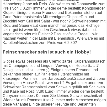
Hähnchenpfanne mit Reis. Wie wäre es mit Donauwelle zum
Preis von € 3.20? Immer wieder gerne bestellt: Königsberger
Klopse. Einige unserer Freunde und Bekannten stehen auf
Zarte Putenbruststeaks Mit cremigem ChipotleDip und
Zucchini vom Grill inkl Salat - wer noch? Schweinebraten mit
Kloß und Sauerkraut kann manchmal genau das Richtige
sein - gut ist wenn für jeden Geschmack etwas dabei ist.
Vegetarisch oder mit Fleisch? Das ist oft die Frage ... wir
machen weiter in der Liste mit Bienenstich . Wie wäre es mit
KarottenNusskuchen zum Preis von € 2.80?
Feinschmecker sein ist auch ein Hobby!
Gibt es etwas besseres als Cremig zartes Kalbsrahmgulasch
mit Champignons und Linguini Vorweg ein House Salat?
Das gilt es zu diskutieren ;-) Einige unserer Freunde und
Bekannten stehen auf Paniertes Putenschnitzel mit
knusprigen Pommes frites BarbecueSteakSauce und Zitrone
Vorweg ein House Salat - wer noch? Es gab unter anderem
Schweizer Rahmschnitzel vom Schwein gefüllt mit Schinken
und Käse mit Rösti (7.80 Euro). Immer wieder gerne bestellt:
Currycremesuppe . Kennen Sie kleines Schweineschnitzel
Wiener Art mit Pommes frites? Immer mehr Menschen mögen
diese Variante! Einige unserer Freunde und Bekannten