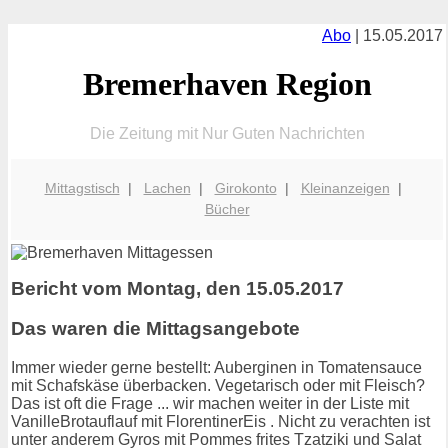
Abo
| 15.05.2017
Bremerhaven Region
Die Zeitung mit Nur Guten Nachrichten
Mittagstisch
|
Lachen
|
Girokonto
|
Kleinanzeigen
|
Bücher
Bericht vom Montag, den 15.05.2017
Das waren die Mittagsangebote
Immer wieder gerne bestellt: Auberginen in Tomatensauce
mit Schafskäse überbacken. Vegetarisch oder mit Fleisch?
Das ist oft die Frage ... wir machen weiter in der Liste mit
VanilleBrotauflauf mit FlorentinerEis . Nicht zu verachten ist
unter anderem Gyros mit Pommes frites Tzatziki und Salat