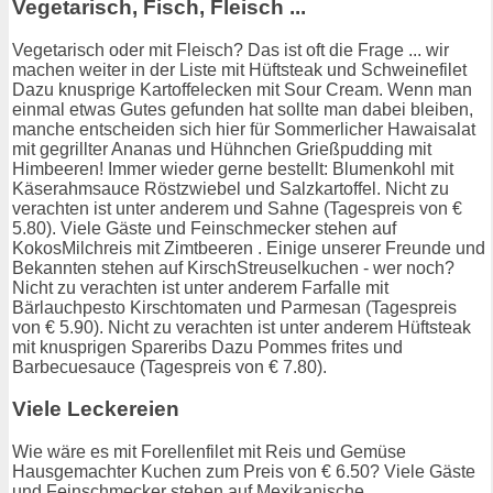
Vegetarisch, Fisch, Fleisch ...
Vegetarisch oder mit Fleisch? Das ist oft die Frage ... wir
machen weiter in der Liste mit Hüftsteak und Schweinefilet
Dazu knusprige Kartoffelecken mit Sour Cream. Wenn man
einmal etwas Gutes gefunden hat sollte man dabei bleiben,
manche entscheiden sich hier für Sommerlicher Hawaisalat
mit gegrillter Ananas und Hühnchen Grießpudding mit
Himbeeren! Immer wieder gerne bestellt: Blumenkohl mit
Käserahmsauce Röstzwiebel und Salzkartoffel. Nicht zu
verachten ist unter anderem und Sahne (Tagespreis von €
5.80). Viele Gäste und Feinschmecker stehen auf
KokosMilchreis mit Zimtbeeren . Einige unserer Freunde und
Bekannten stehen auf KirschStreuselkuchen - wer noch?
Nicht zu verachten ist unter anderem Farfalle mit
Bärlauchpesto Kirschtomaten und Parmesan (Tagespreis
von € 5.90). Nicht zu verachten ist unter anderem Hüftsteak
mit knusprigen Spareribs Dazu Pommes frites und
Barbecuesauce (Tagespreis von € 7.80).
Viele Leckereien
Wie wäre es mit Forellenfilet mit Reis und Gemüse
Hausgemachter Kuchen zum Preis von € 6.50? Viele Gäste
und Feinschmecker stehen auf Mexikanische