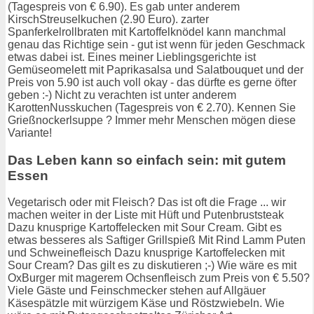
(Tagespreis von € 6.90). Es gab unter anderem
KirschStreuselkuchen (2.90 Euro). zarter
Spanferkelrollbraten mit Kartoffelknödel kann manchmal
genau das Richtige sein - gut ist wenn für jeden Geschmack
etwas dabei ist. Eines meiner Lieblingsgerichte ist
Gemüseomelett mit Paprikasalsa und Salatbouquet und der
Preis von 5.90 ist auch voll okay - das dürfte es gerne öfter
geben :-) Nicht zu verachten ist unter anderem
KarottenNusskuchen (Tagespreis von € 2.70). Kennen Sie
Grießnockerlsuppe ? Immer mehr Menschen mögen diese
Variante!
Das Leben kann so einfach sein: mit gutem
Essen
Vegetarisch oder mit Fleisch? Das ist oft die Frage ... wir
machen weiter in der Liste mit Hüft und Putenbruststeak
Dazu knusprige Kartoffelecken mit Sour Cream. Gibt es
etwas besseres als Saftiger Grillspieß Mit Rind Lamm Puten
und Schweinefleisch Dazu knusprige Kartoffelecken mit
Sour Cream? Das gilt es zu diskutieren ;-) Wie wäre es mit
OxBurger mit magerem Ochsenfleisch zum Preis von € 5.50?
Viele Gäste und Feinschmecker stehen auf Allgäuer
Käsespätzle mit würzigem Käse und Röstzwiebeln. Wie