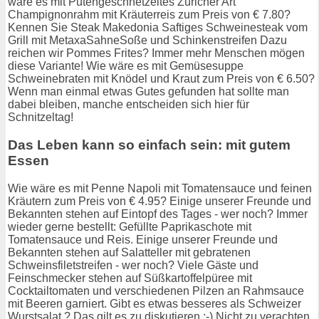
wäre es mit Putengeschnetzeltes Züricher Art
Champignonrahm mit Kräuterreis zum Preis von € 7.80?
Kennen Sie Steak Makedonia Saftiges Schweinesteak vom
Grill mit MetaxaSahneSoße und Schinkenstreifen Dazu
reichen wir Pommes Frites? Immer mehr Menschen mögen
diese Variante! Wie wäre es mit Gemüsesuppe
Schweinebraten mit Knödel und Kraut zum Preis von € 6.50?
Wenn man einmal etwas Gutes gefunden hat sollte man
dabei bleiben, manche entscheiden sich hier für
Schnitzeltag!
Das Leben kann so einfach sein: mit gutem
Essen
Wie wäre es mit Penne Napoli mit Tomatensauce und feinen
Kräutern zum Preis von € 4.95? Einige unserer Freunde und
Bekannten stehen auf Eintopf des Tages - wer noch? Immer
wieder gerne bestellt: Gefüllte Paprikaschote mit
Tomatensauce und Reis. Einige unserer Freunde und
Bekannten stehen auf Salatteller mit gebratenen
Schweinsfiletstreifen - wer noch? Viele Gäste und
Feinschmecker stehen auf Süßkartoffelpüree mit
Cocktailtomaten und verschiedenen Pilzen an Rahmsauce
mit Beeren garniert. Gibt es etwas besseres als Schweizer
Wurstsalat ? Das gilt es zu diskutieren ;-) Nicht zu verachten