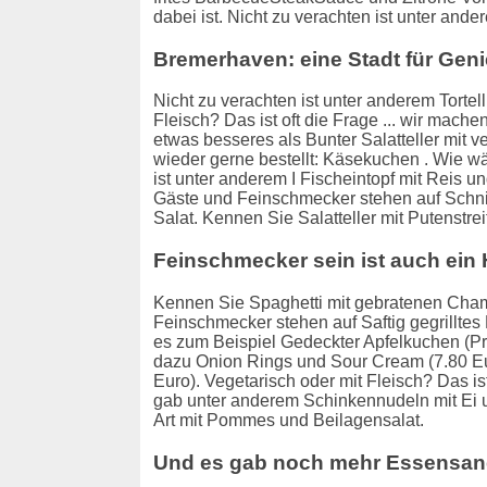
dabei ist. Nicht zu verachten ist unter and
Bremerhaven: eine Stadt für Gen
Nicht zu verachten ist unter anderem Tortel
Fleisch? Das ist oft die Frage ... wir mache
etwas besseres als Bunter Salatteller mit 
wieder gerne bestellt: Käsekuchen . Wie w
ist unter anderem I Fischeintopf mit Reis u
Gäste und Feinschmecker stehen auf Schni
Salat. Kennen Sie Salatteller mit Putenst
Feinschmecker sein ist auch ein
Kennen Sie Spaghetti mit gebratenen Cha
Feinschmecker stehen auf Saftig gegrillte
es zum Beispiel Gedeckter Apfelkuchen (Pr
dazu Onion Rings und Sour Cream (7.80 Eur
Euro). Vegetarisch oder mit Fleisch? Das ist 
gab unter anderem Schinkennudeln mit Ei u
Art mit Pommes und Beilagensalat.
Und es gab noch mehr Essensan