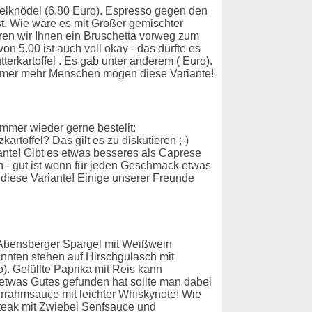
lknödel (6.80 Euro). Espresso gegen den
t. Wie wäre es mit Großer gemischter
ren wir Ihnen ein Bruschetta vorweg zum
n 5.00 ist auch voll okay - das dürfte es
erkartoffel . Es gab unter anderem ( Euro).
Immer mehr Menschen mögen diese Variante!
 Immer wieder gerne bestellt:
rtoffel? Das gilt es zu diskutieren ;-)
nte! Gibt es etwas besseres als Caprese
n - gut ist wenn für jeden Geschmack etwas
iese Variante! Einige unserer Freunde
m Abensberger Spargel mit Weißwein
nten stehen auf Hirschgulasch mit
. Gefüllte Paprika mit Reis kann
etwas Gutes gefunden hat sollte man dabei
errahmsauce mit leichter Whiskynote! Wie
teak mit Zwiebel Senfsauce und