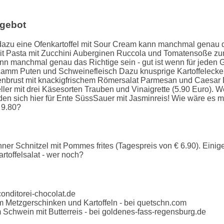
gebot
azu eine Ofenkartoffel mit Sour Cream kann manchmal genau das
it Pasta mit Zucchini Auberginen Ruccola und Tomatensoße zum
 manchmal genau das Richtige sein - gut ist wenn für jeden 
ind Lamm Puten und Schweinefleisch Dazu knusprige Kartoffeleck
enbrust mit knackigfrischem Römersalat Parmesan und Caesar D
eller mit drei Käsesorten Trauben und Vinaigrette (5.90 Euro)
en sich hier für Ente SüssSauer mit Jasminreis! Wie wäre es mi
 9.80?
hner Schnitzel mit Pommes frites (Tagespreis von € 6.90). Ein
rtoffelsalat - wer noch?
onditorei-chocolat.de
em Metzgerschinken und Kartoffeln - bei quetschn.com
hwein mit Butterreis - bei goldenes-fass-regensburg.de