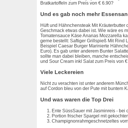
Bratkartoffeln zum Preis von € 6.90?
Und es gab noch mehr Essensan
Hüft und Hähnchensteak Mit Kräuterbutter d
Geschmack etwas dabei ist. Wie wäre es m
Tomatensauce Käse Ananas Mozzarella kann
gerne bestellt: Saftiger Grillspieß Mit R
Beispiel Caesar Burger Marinierte Hähnch
Euro). Es gab unter anderem Bunter Salatt
sollte man dabei bleiben, manche entscheid
und Sour Cream inkl Salat zum Preis von €
Viele Leckereien
Nicht zu verachten ist unter anderem Münc
auf Cordon bleu von der Pute mit buntem Ka
Und was waren die Top Drei
Ente SüssSauer mit Jasminreis - bei c
Portion frischer Spargel mit gekocht
Champignonrahmgeschnetzeltes vom Sc