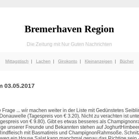
Bremerhaven Region
Die Zeitung mit Nur Guten Nachrichten
Mittagstisch
|
Lachen
|
Girokonto
|
Kleinanzeigen
|
Bücher
m 03.05.2017
ie Frage ... wir machen weiter in der Liste mit Gedünstetes Sei
m Donauwelle (Tagespreis von € 3.20). Nicht zu verachten ist un
Tagespreis von € 9.80). Gibt es etwas besseres als Champigno
 Einige unserer Freunde und Bekannten stehen auf JoghurtHimbee
Rindfleisch mit Basmatireis und ChampignonRahmsoße. Schnit
rweg ein House Salat kann manchmal genau das Richtige sein -