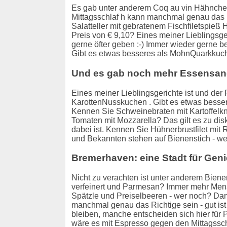
Es gab unter anderem Coq au vin Hähnche
Mittagsschlaf h kann manchmal genau das R
Salatteller mit gebratenem Fischfiletspie
Preis von € 9,10? Eines meiner Lieblingsger
gerne öfter geben :-) Immer wieder gerne b
Gibt es etwas besseres als MohnQuarkkuch
Und es gab noch mehr Essensan
Eines meiner Lieblingsgerichte ist und der P
KarottenNusskuchen . Gibt es etwas besseres
Kennen Sie Schweinebraten mit Kartoffelk
Tomaten mit Mozzarella? Das gilt es zu di
dabei ist. Kennen Sie Hühnerbrustfilet m
und Bekannten stehen auf Bienenstich - w
Bremerhaven: eine Stadt für Gen
Nicht zu verachten ist unter anderem Bien
verfeinert und Parmesan? Immer mehr Mens
Spätzle und Preiselbeeren - wer noch? Dan
manchmal genau das Richtige sein - gut is
bleiben, manche entscheiden sich hier für 
wäre es mit Espresso gegen den Mittagssc