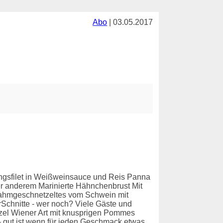
Abo
| 03.05.2017
blingsfilet in Weißweinsauce und Reis Panna
ter anderem Marinierte Hähnchenbrust Mit
nrahmgeschnetzeltes vom Schwein mit
rSchnitte - wer noch? Viele Gäste und
zel Wiener Art mit knusprigen Pommes
 gut ist wenn für jeden Geschmack etwas