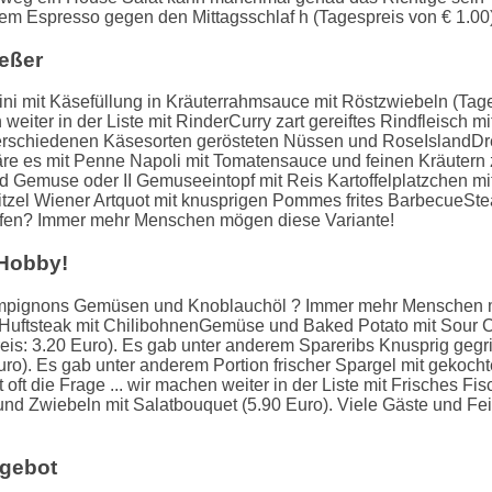
erem Espresso gegen den Mittagsschlaf h (Tagespreis von € 1.00)
ießer
lini mit Käsefüllung in Kräuterrahmsauce mit Röstzwiebeln (Tage
n weiter in der Liste mit RinderCurry zart gereiftes Rindfleisch
verschiedenen Käsesorten gerösteten Nüssen und RoseIslandDres
äre es mit Penne Napoli mit Tomatensauce und feinen Kräutern 
nd Gemuse oder II Gemuseeintopf mit Reis Kartoffelplatzchen mi
tzel Wiener Artquot mit knusprigen Pommes frites BarbecueSt
reifen? Immer mehr Menschen mögen diese Variante!
 Hobby!
mpignons Gemüsen und Knoblauchöl ? Immer mehr Menschen mö
s Huftsteak mit ChilibohnenGemüse und Baked Potato mit Sour
eis: 3.20 Euro). Es gab unter anderem Spareribs Knusprig gegr
o). Es gab unter anderem Portion frischer Spargel mit gekocht
oft die Frage ... wir machen weiter in der Liste mit Frisches Fis
nd Zwiebeln mit Salatbouquet (5.90 Euro). Viele Gäste und Fe
gebot