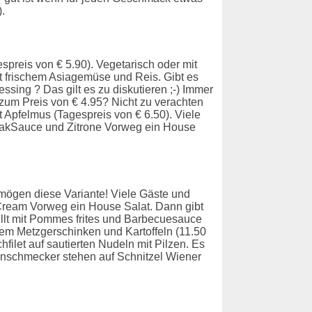
.
spreis von € 5.90). Vegetarisch oder mit
 mit frischem Asiagemüse und Reis. Gibt es
sing ? Das gilt es zu diskutieren ;-) Immer
zum Preis von € 4.95? Nicht zu verachten
t Apfelmus (Tagespreis von € 6.50). Viele
eakSauce und Zitrone Vorweg ein House
gen diese Variante! Viele Gäste und
 Cream Vorweg ein House Salat. Dann gibt
illt mit Pommes frites und Barbecuesauce
em Metzgerschinken und Kartoffeln (11.50
chfilet auf sautierten Nudeln mit Pilzen. Es
inschmecker stehen auf Schnitzel Wiener