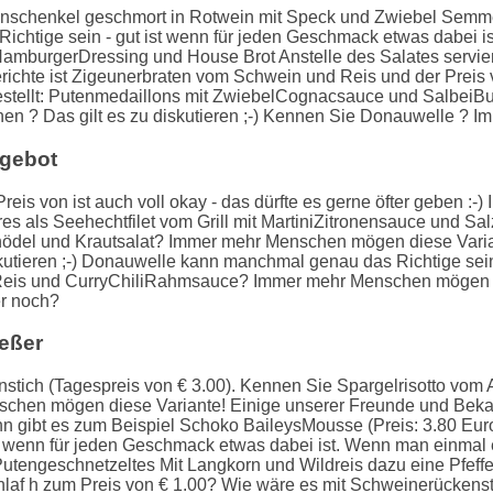
nschenkel geschmort in Rotwein mit Speck und Zwiebel Semme
ichtige sein - gut ist wenn für jeden Geschmack etwas dabei is
ß HamburgerDressing und House Brot Anstelle des Salates servie
ichte ist Zigeunerbraten vom Schwein und Reis und der Preis vo
estellt: Putenmedaillons mit ZwiebelCognacsauce und SalbeiButt
en ? Das gilt es zu diskutieren ;-) Kennen Sie Donauwelle ? 
gebot
reis von ist auch voll okay - das dürfte es gerne öfter geben :-)
 als Seehechtfilet vom Grill mit MartiniZitronensauce und Salzka
nödel und Krautsalat? Immer mehr Menschen mögen diese Varia
skutieren ;-) Donauwelle kann manchmal genau das Richtige sei
it Reis und CurryChiliRahmsauce? Immer mehr Menschen mögen d
er noch?
ießer
enstich (Tagespreis von € 3.00). Kennen Sie Spargelrisotto vo
chen mögen diese Variante! Einige unserer Freunde und Bekan
n gibt es zum Beispiel Schoko BaileysMousse (Preis: 3.80 Euro)
t wenn für jeden Geschmack etwas dabei ist. Wenn man einmal 
Putengeschnetzeltes Mit Langkorn und Wildreis dazu eine Pfeff
hlaf h zum Preis von € 1.00? Wie wäre es mit Schweinerückens